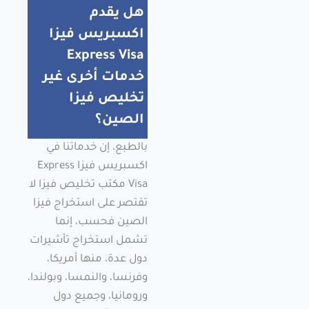
هل يقدم
اكسبريس فيزا
Express Visa
خدمات أخرى غير
تخليص فيزا
الصين؟
بالطبع، إن خدماتنا في
اكسبريس فيزا Express
Visa مكتب تخليص فيزا لا
تقتصر على استخراج فيزا
الصين فحسب، إنما
تشمل استخراج تأشيرات
دول عدة، منها أمريكا،
وفرنسا، والنمسا، وبولندا،
ورومانيا، وجميع دول