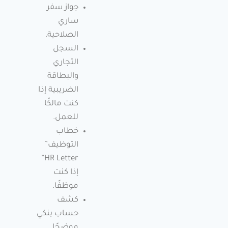
جواز سفر
ساري
الصلاحية.
السجل
التجاري
والبطاقة
الضريبية إذا
كنت مالكًا
للعمل.
خطاب
التوظيف”
HR Letter”
إذا كنت
موظفًا.
كشف
حساب بنكي
موضحًا