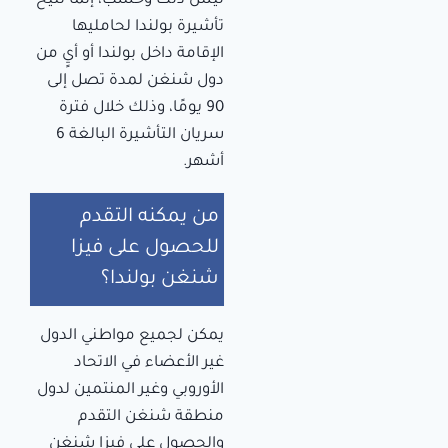
ليس ذلك وحسب، إنما تتيح
تأشيرة بولندا لحامليها
الإقامة داخل بولندا أو أيٍ من
دول شنغن لمدة تصل إلى
90 يومًا، وذلك خلال فترة
سريان التأشيرة البالغة 6
أشهر.
من يمكنه التقدم
للحصول على فيزا
شنغن بولندا؟
يمكن لجميع مواطني الدول
غير الأعضاء في الاتحاد
الأوروبي وغير المنتمين لدول
منطقة شنغن التقدم
والحصول على فيزا شنغن