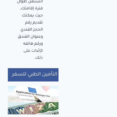
الشنغن طوال
فترة إقامتك،
حيث يمكنك
تقديم رقم
الحجز الفندي
وعنوان الفندق
ورقم هاتفه
كإثبات على
ذلك.
التأمين الطبي للسفر