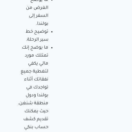
ما يوضح
الغرض من
السفر إلى
بولندا.
توضيح خط
سير الرحلة.
ما يوضح إنك
تمتلك مورد
مالي يكفي
لتغطية جميع
نفقاتك أثناء
تواجدك في
بولندا ودول
منطقة شنغن،
حيث يمكنك
تقديم كشف
حساب بنكي