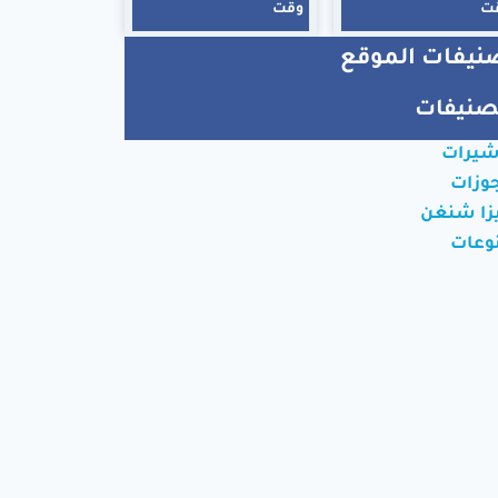
ت
وقت
نيفات الموقع
صنيفات
شيرات
وزات
زا شنغن
وعات