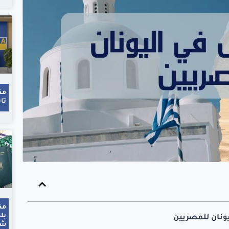
مك
تاي
مك
بل
ونان للمصريين
شن