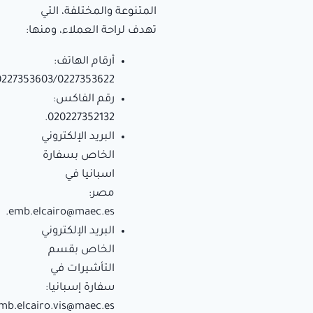
المتنوعة والمختلفة، التي
تهدف لراحة العملاء، ومنها:
أرقام الهاتف:
227353603/0227353622.
رقم الفاكس:
020227352132.
البريد الإلكتروني
الخاص بسفارة
اسبانيا في
مصر:
.
emb.elcairo@maec.es
البريد الإلكتروني
الخاص بقسم
التأشيرات في
سفارة إسبانيا:
mb.elcairo.vis@maec.es